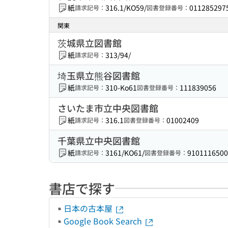
紙
316.1/KO59/
011285297
請求記号：
図書登録番号：
関東
茨城県立図書館
紙
313/94/
請求記号：
埼玉県立熊谷図書館
紙
310-Ko61
111839056
請求記号：
図書登録番号：
さいたま市立中央図書館
紙
316.1
01002409
請求記号：
図書登録番号：
千葉県立中央図書館
紙
3161/KO61/
9101116500
請求記号：
図書登録番号：
書店で探す
日本の古本屋
Google Book Search