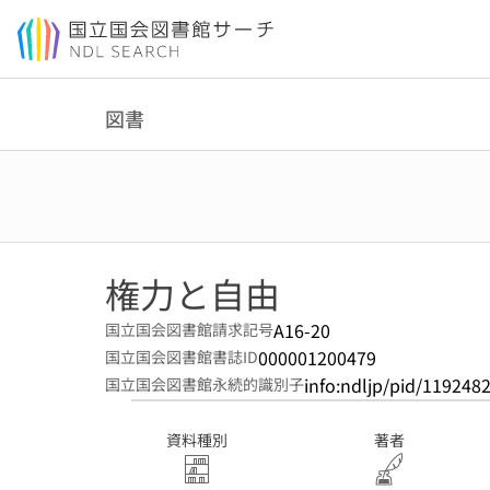
本文へ移動
図書
権力と自由
A16-20
国立国会図書館請求記号
000001200479
国立国会図書館書誌ID
info:ndljp/pid/119248
国立国会図書館永続的識別子
資料種別
著者