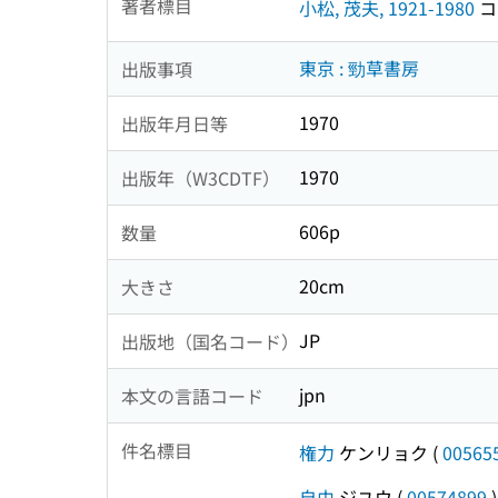
著者標目
小松, 茂夫, 1921-1980
コマ
東京 : 勁草書房
出版事項
1970
出版年月日等
1970
出版年（W3CDTF）
606p
数量
20cm
大きさ
JP
出版地（国名コード）
jpn
本文の言語コード
件名標目
権力
ケンリョク
(
00565
自由
ジユウ
(
00574899
)