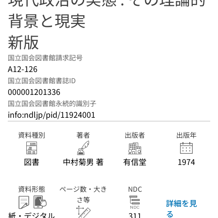
背景と現実
新版
国立国会図書館請求記号
A12-126
国立国会図書館書誌ID
000001201336
国立国会図書館永続的識別子
info:ndljp/pid/11924001
資料種別
著者
出版者
出版年
図書
中村菊男 著
有信堂
1974
資料形態
ページ数・大き
NDC
さ等
詳細を見
る
紙・デジタル
311