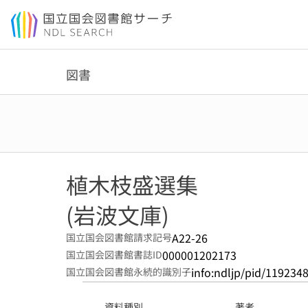
本文へ移動
図書
植木枝盛選集
(岩波文庫)
A22-26
国立国会図書館請求記号
000001202173
国立国会図書館書誌ID
info:ndljp/pid/119234
国立国会図書館永続的識別子
資料種別
著者