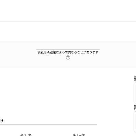
表紙は所蔵館によって異なることがあります
ヘルプページへのリンク
89
出版者
出版年