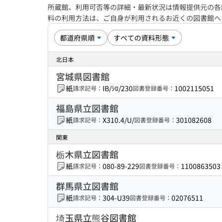
所蔵館、利用可否等の詳細・最新状況は情報提供元の各
料の利用方法は、ご自身が利用されるお近くの図書館
北日本
宮城県図書館
紙
IB/ｼﾛ/230
1002115051
請求記号：
図書登録番号：
福島県立図書館
紙
X310.4/U/
301082608
請求記号：
図書登録番号：
関東
栃木県立図書館
紙
080-89-229
1100863503
請求記号：
図書登録番号：
群馬県立図書館
紙
304-U39
02076511
請求記号：
図書登録番号：
埼玉県立熊谷図書館