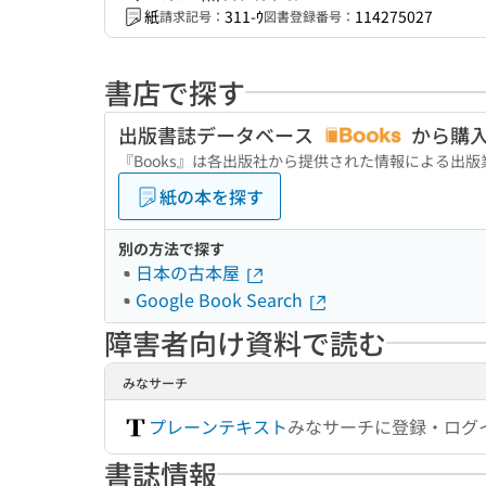
紙
311-ｳ
114275027
請求記号：
図書登録番号：
書店で探す
出版書誌データベース
から購
『Books』は各出版社から提供された情報による出
紙の本を探す
別の方法で探す
日本の古本屋
Google Book Search
障害者向け資料で読む
みなサーチ
プレーンテキスト
みなサーチに登録・ログ
書誌情報