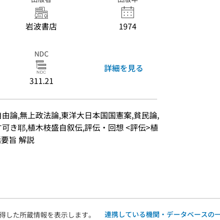
岩波書店
1974
NDC
詳細を見る
311.21
由論,無上政法論,東洋大日本国国憲案,貧民論,
可き耶,植木枝盛自叙伝,評伝・回想 <評伝>植
話要旨 解説
連携している機関・データベースの
得した所蔵情報を表示します。