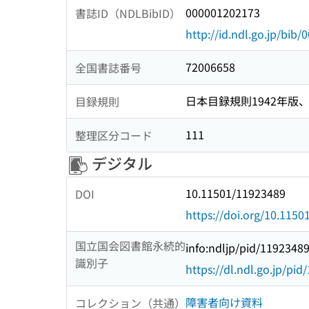
000001202173
書誌ID（NDLBibID）
http://id.ndl.go.jp/bib
72006658
全国書誌番号
日本目録規則1942年版、1
目録規則
111
整理区分コード
デジタル
10.11501/11923489
DOI
https://doi.org/10.115
国立国会図書館永続的
info:ndljp/pid/1192348
識別子
https://dl.ndl.go.jp/pi
障害者向け資料
コレクション（共通）