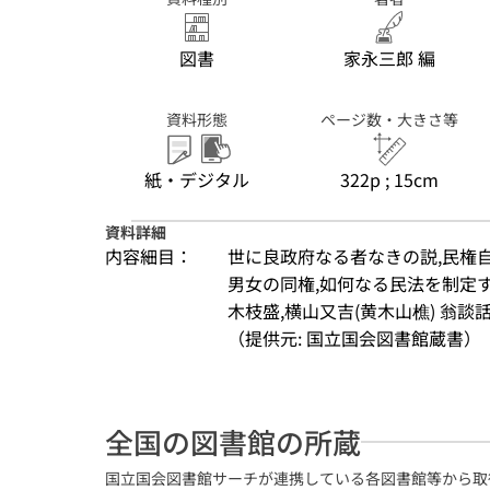
図書
家永三郎 編
資料形態
ページ数・大きさ等
紙・デジタル
322p ; 15cm
資料詳細
内容細目：
世に良政府なる者なきの説,民権自
男女の同権,如何なる民法を制定す
木枝盛,横山又吉(黄木山樵) 翁談
（提供元: 国立国会図書館蔵書）
全国の図書館の所蔵
国立国会図書館サーチが連携している各図書館等から取