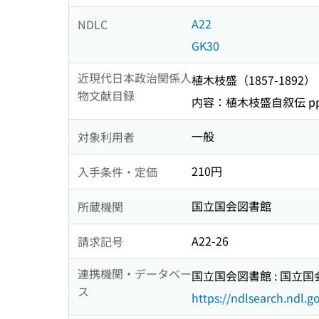
A22
NDLC
GK30
近現代日本政治関係人
植木枝盛（1857-1892）
物文献目録
内容：植木枝盛自叙伝 pp.20
一般
対象利用者
210円
入手条件・定価
国立国会図書館
所蔵機関
A22-26
請求記号
連携機関・データベー
国立国会図書館 : 国立
ス
https://ndlsearch.ndl.go