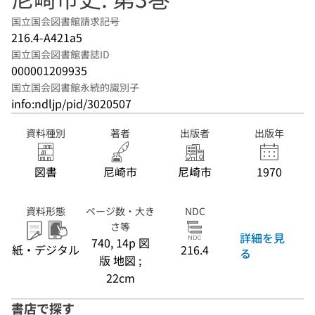
国立国会図書館請求記号
216.4-A421a5
国立国会図書館書誌ID
000001209935
国立国会図書館永続的識別子
info:ndljp/pid/3020507
資料種別
著者
出版者
出版年
図書
尼崎市
尼崎市
1970
資料形態
ページ数・大き
NDC
さ等
詳細を見
740, 14p 図
紙・デジタル
216.4
る
版 地図 ;
22cm
書店で探す