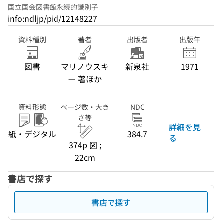
国立国会図書館永続的識別子
info:ndljp/pid/12148227
資料種別
著者
出版者
出版年
図書
マリノウスキ
新泉社
1971
ー 著ほか
資料形態
ページ数・大き
NDC
さ等
詳細を見
紙・デジタル
384.7
る
374p 図 ;
22cm
書店で探す
書店で探す