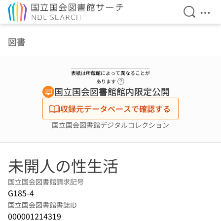
検索を開
メニ
本文へ移動
図書
表紙は所蔵館によって異なることが
ヘルプページへのリンク
あります
国立国会図書館館内限定公開
収録元データベースで確認する
国立国会図書館デジタルコレクション
未開人の性生活
国立国会図書館請求記号
G185-4
国立国会図書館書誌ID
000001214319