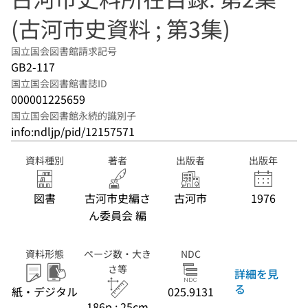
(古河市史資料 ; 第3集)
国立国会図書館請求記号
GB2-117
国立国会図書館書誌ID
000001225659
国立国会図書館永続的識別子
info:ndljp/pid/12157571
資料種別
著者
出版者
出版年
図書
古河市史編さ
古河市
1976
ん委員会 編
資料形態
ページ数・大き
NDC
さ等
詳細を見
る
紙・デジタル
025.9131
186p ; 25cm