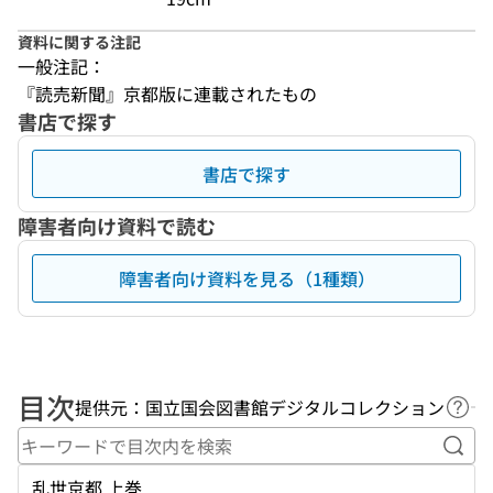
資料に関する注記
一般注記：
『読売新聞』京都版に連載されたもの
書店で探す
書店で探す
障害者向け資料で読む
障害者向け資料を見る（1種類）
目次
提供元：国立国会図書館デジタルコレクション
ヘル
キー
乱世京都 上巻