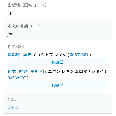
出版地（国名コード）
JP
本文の言語コード
jpn
件名標目
京都府--歴史
キョウトフ レキシ
(
00632567
)
典拠
日本--歴史--室町時代
ニホン レキシ ムロマチジダイ
(
00568297
)
典拠
NDC
216.2