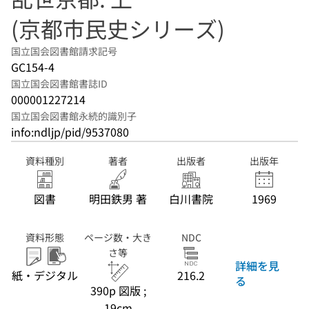
(京都市民史シリーズ)
国立国会図書館請求記号
GC154-4
国立国会図書館書誌ID
000001227214
国立国会図書館永続的識別子
info:ndljp/pid/9537080
資料種別
著者
出版者
出版年
図書
明田鉄男 著
白川書院
1969
資料形態
ページ数・大き
NDC
さ等
詳細を見
紙・デジタル
216.2
る
390p 図版 ;
19cm