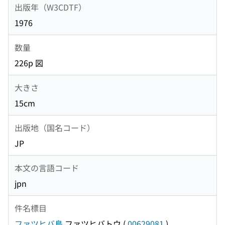
出版年（W3CDTF）
1976
数量
226p 図
大きさ
15cm
出版地（国名コード）
JP
本文の言語コード
jpn
件名標目
ファツヒバ島
ファツヒバトウ
(
00629081
)