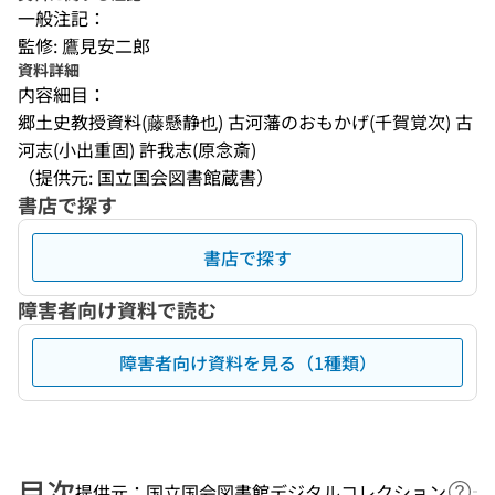
一般注記：
監修: 鷹見安二郎
資料詳細
内容細目：
郷土史教授資料(藤懸静也) 古河藩のおもかげ(千賀覚次) 古
河志(小出重固) 許我志(原念斎)
（提供元: 国立国会図書館蔵書）
書店で探す
書店で探す
障害者向け資料で読む
障害者向け資料を見る（1種類）
目次
提供元：国立国会図書館デジタルコレクション