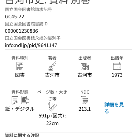
国立国会図書館請求記号
GC45-22
国立国会図書館書誌ID
000001230836
国立国会図書館永続的識別子
info:ndljp/pid/9641147
資料種別
著者
出版者
出版年
図書
古河市
古河市
1973
資料形態
ページ数・大き
NDC
さ等
詳細を見
紙・デジタル
213.1
る
591p (図共) ;
22cm
資料に関する注記