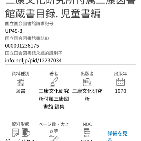
館蔵書目録. 児童書編
国立国会図書館請求記号
UP49-3
国立国会図書館書誌ID
000001236175
国立国会図書館永続的識別子
info:ndljp/pid/12237034
資料種別
著者
出版者
出版年
図書
三康文化研究
三康文化研究
1970
所付属三康図
所
書館 編集
資料形態
ページ数・大き
NDC
さ等
詳細を見
る