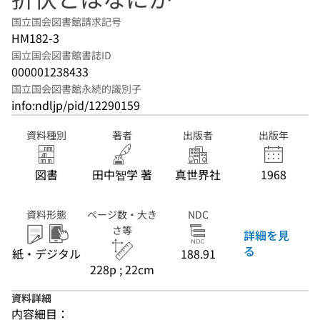
国立国会図書館請求記号
HM182-3
国立国会図書館書誌ID
000001238433
国立国会図書館永続的識別子
info:ndljp/pid/12290159
資料種別
著者
出版者
出版年
図書
田中智学 著
真世界社
1968
資料形態
ページ数・大き
NDC
さ等
詳細を見
る
紙・デジタル
188.91
228p ; 22cm
資料詳細
内容細目：