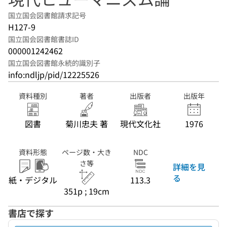
国立国会図書館請求記号
H127-9
国立国会図書館書誌ID
000001242462
国立国会図書館永続的識別子
info:ndljp/pid/12225526
資料種別
著者
出版者
出版年
図書
菊川忠夫 著
現代文化社
1976
資料形態
ページ数・大き
NDC
さ等
詳細を見
る
紙・デジタル
113.3
351p ; 19cm
書店で探す