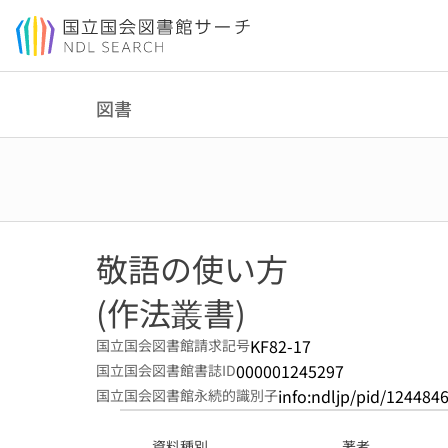
本文へ移動
図書
敬語の使い方
(作法叢書)
KF82-17
国立国会図書館請求記号
000001245297
国立国会図書館書誌ID
info:ndljp/pid/124484
国立国会図書館永続的識別子
資料種別
著者