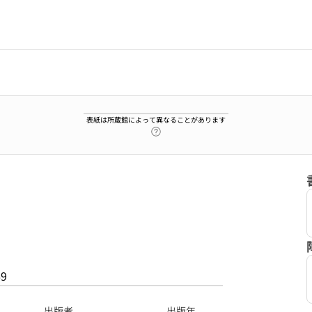
表紙は所蔵館によって異なることがあります
ヘルプページへのリンク
69
出版者
出版年