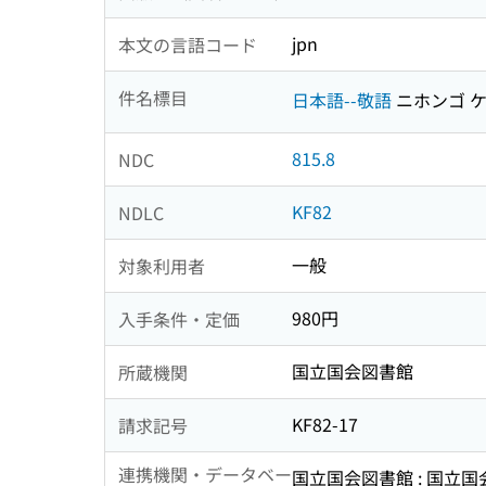
jpn
本文の言語コード
件名標目
日本語--敬語
ニホンゴ 
815.8
NDC
KF82
NDLC
一般
対象利用者
980円
入手条件・定価
国立国会図書館
所蔵機関
KF82-17
請求記号
連携機関・データベー
国立国会図書館 : 国立