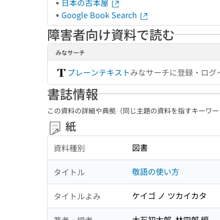
日本の古本屋
Google Book Search
障害者向け資料で読む
みなサーチ
プレーンテキスト
みなサーチに登録・ログ
書誌情報
この資料の詳細や典拠（同じ主題の資料を指すキーワー
紙
図書
資料種別
敬語の使い方
タイトル
ケイゴ ノ ツカイカタ
タイトルよみ
大石初太郎, 林四郎 編
著者・編者