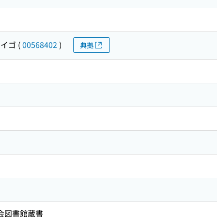
ケイゴ
(
00568402
)
典拠
国会図書館蔵書