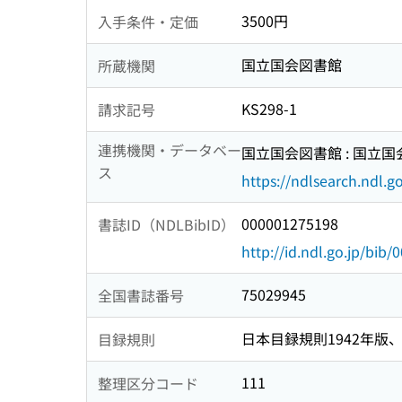
3500円
入手条件・定価
国立国会図書館
所蔵機関
KS298-1
請求記号
連携機関・データベー
国立国会図書館 : 国立
ス
https://ndlsearch.ndl.go
000001275198
書誌ID（NDLBibID）
http://id.ndl.go.jp/bib
75029945
全国書誌番号
日本目録規則1942年版、1
目録規則
111
整理区分コード