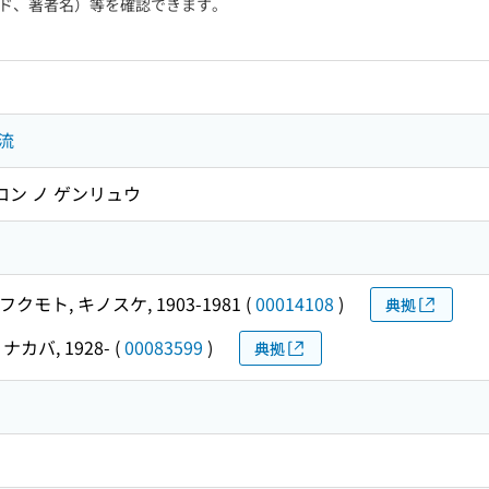
ド、著者名）等を確認できます。
流
ロン ノ ゲンリュウ
フクモト, キノスケ, 1903-1981
(
00014108
)
典拠
ナカバ, 1928-
(
00083599
)
典拠