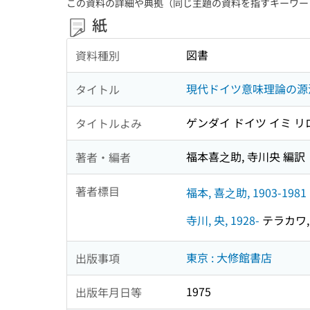
この資料の詳細や典拠（同じ主題の資料を指すキーワー
紙
図書
資料種別
現代ドイツ意味理論の源
タイトル
ゲンダイ ドイツ イミ リ
タイトルよみ
福本喜之助, 寺川央 編訳
著者・編者
著者標目
福本, 喜之助, 1903-1981
寺川, 央, 1928-
テラカワ, 
東京 : 大修館書店
出版事項
1975
出版年月日等