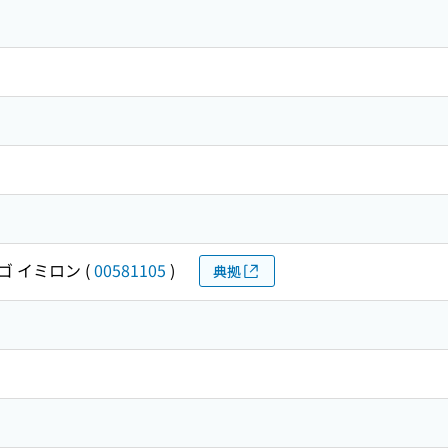
ゴ イミロン
(
00581105
)
典拠