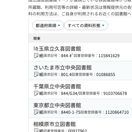
所蔵館、利用可否等の詳細・最新状況は情報提供元の各
料の利用方法は、ご自身が利用されるお近くの図書館
関東
埼玉県立久喜図書館
紙
844-ﾎﾟ
115841629
請求記号：
図書登録番号：
さいたま市立中央図書館
紙
801.4
01086855
請求記号：
図書登録番号：
千葉県立中央図書館
紙
844/G34/
9103706678
請求記号：
図書登録番号：
東京都立中央図書館
紙
8440-1-75
1120864710
請求記号：
図書登録番号：
相模原市立図書館
紙
00927962
図書登録番号：