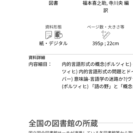
図書
福本喜之助, 寺川央 編
訳
資料形態
ページ数・大きさ等
紙・デジタル
395p ; 22cm
資料詳細
内容細目：
内的言語形式の概念(ポルツィヒ)
ツィヒ) 内的言語形式の問題と
バー) 意味論-言語学の迷路か?
(ポルツィヒ) 「語の野」と「概念の
全国の図書館の所蔵
国立国会図書館サーチが連携している各図書館等から取