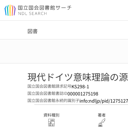
本文へ移動
図書
現代ドイツ意味理論の源
KS298-1
国立国会図書館請求記号
000001275198
国立国会図書館書誌ID
info:ndljp/pid/127512
国立国会図書館永続的識別子
資料種別
著者