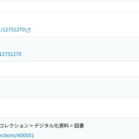
01/12751270
0
d/12751270
レクション > デジタル化資料 > 図書
lections/A00001