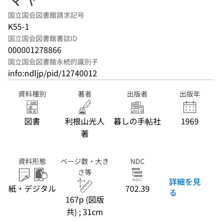
国立国会図書館請求記号
K55-1
国立国会図書館書誌ID
000001278866
国立国会図書館永続的識別子
info:ndljp/pid/12740012
資料種別
著者
出版者
出版年
図書
利根山光人
暮しの手帖社
1969
著
資料形態
ページ数・大き
NDC
さ等
詳細を見
紙・デジタル
702.39
る
167p (図版
共) ; 31cm