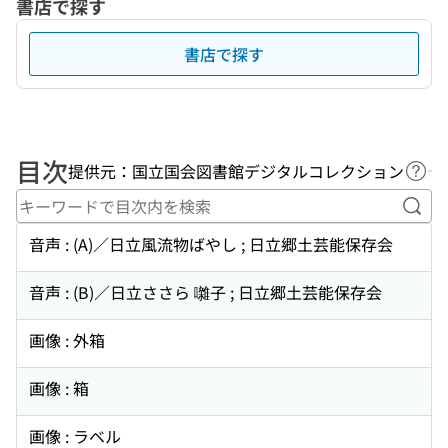
書店で探す
書店で探す
目次
提供元：国立国会図書館デジタルコレクション
ヘル
キー
音声 : (A)／日立風流物ばやし ; 日立郷土芸能保存会
音声 : (B)／日立ささら 囃子 ; 日立郷土芸能保存会
画像 : 外箱
画像 : 箱
画像 : ラベル