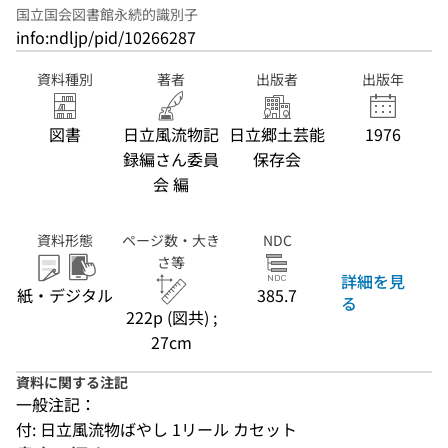
国立国会図書館永続的識別子
info:ndljp/pid/10266287
資料種別
著者
出版者
出版年
図書
日立風流物記
日立郷土芸能
1976
録編さん委員
保存会
会 編
資料形態
ページ数・大き
NDC
さ等
詳細を見
紙・デジタル
385.7
る
222p (図共) ;
27cm
資料に関する注記
一般注記：
付: 日立風流物ばやし 1リール カセット