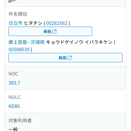
件名標目
日立市
ヒタチシ
(
00282562
)
典拠
郷土芸能--茨城県
キョウドゲイノウ イバラキケン
(
00588639
)
典拠
NDC
385.7
NDLC
KD86
対象利用者
一般