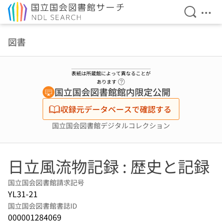
検索を開
メニ
本文へ移動
図書
表紙は所蔵館によって異なることが
ヘルプページへのリンク
あります
国立国会図書館館内限定公開
収録元データベースで確認する
国立国会図書館デジタルコレクション
日立風流物記録 : 歴史と記録
国立国会図書館請求記号
YL31-21
国立国会図書館書誌ID
000001284069