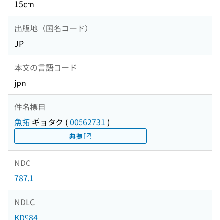
15cm
出版地（国名コード）
JP
本文の言語コード
jpn
件名標目
魚拓
ギョタク
(
00562731
)
典拠
NDC
787.1
NDLC
KD984