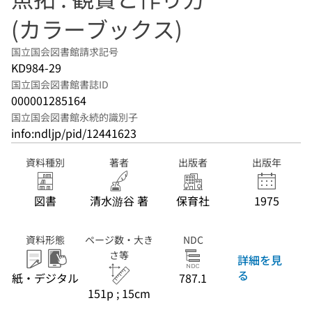
(カラーブックス)
国立国会図書館請求記号
KD984-29
国立国会図書館書誌ID
000001285164
国立国会図書館永続的識別子
info:ndljp/pid/12441623
資料種別
著者
出版者
出版年
図書
清水游谷 著
保育社
1975
資料形態
ページ数・大き
NDC
さ等
詳細を見
る
紙・デジタル
787.1
151p ; 15cm