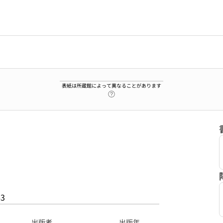
表紙は所蔵館によって異なることがあります
ヘルプページへのリンク
63
出版者
出版年