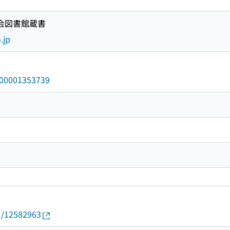
国会図書館蔵書
.jp
/000001353739
01/12582963