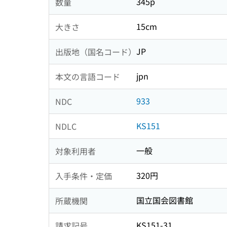
345p
数量
15cm
大きさ
JP
出版地（国名コード）
jpn
本文の言語コード
933
NDC
KS151
NDLC
一般
対象利用者
320円
入手条件・定価
国立国会図書館
所蔵機関
KS151-31
請求記号