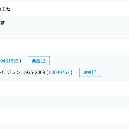
カエセ
 著
00431653
)
典拠
, ジュン, 1935-2009
(
00049762
)
典拠