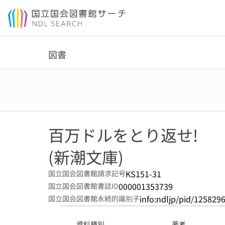
本文へ移動
図書
百万ドルをとり返せ!
(新潮文庫)
KS151-31
国立国会図書館請求記号
000001353739
国立国会図書館書誌ID
info:ndljp/pid/125829
国立国会図書館永続的識別子
資料種別
著者