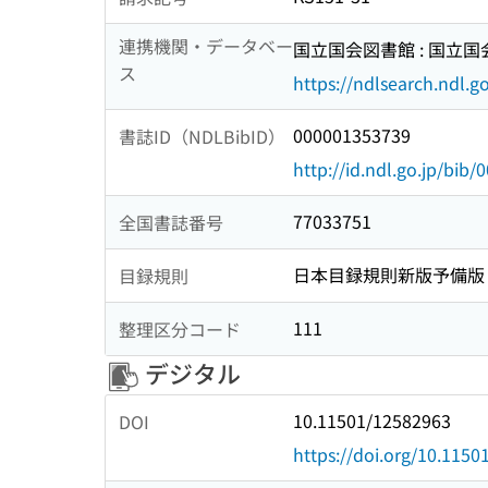
連携機関・データベー
国立国会図書館 : 国立
ス
https://ndlsearch.ndl.go
000001353739
書誌ID（NDLBibID）
http://id.ndl.go.jp/bib
77033751
全国書誌番号
日本目録規則新版予備版
目録規則
111
整理区分コード
デジタル
10.11501/12582963
DOI
https://doi.org/10.115