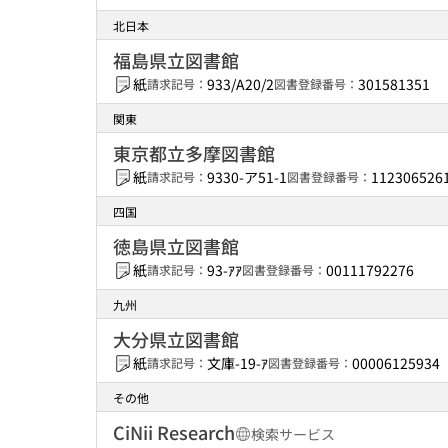
北日本
福島県立図書館
紙
933/A20/2
301581351
請求記号：
図書登録番号：
関東
東京都立多摩図書館
紙
9330-ア51-1
112306526
請求記号：
図書登録番号：
四国
徳島県立図書館
紙
93-ｱｱ
00111792276
請求記号：
図書登録番号：
九州
大分県立図書館
紙
文庫-19-ｱ
00006125934
請求記号：
図書登録番号：
その他
CiNii Research
検索サービス