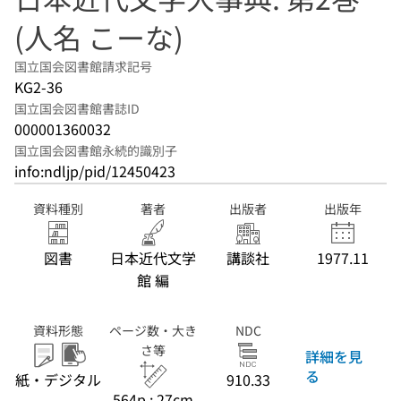
(人名 こーな)
国立国会図書館請求記号
KG2-36
国立国会図書館書誌ID
000001360032
国立国会図書館永続的識別子
info:ndljp/pid/12450423
資料種別
著者
出版者
出版年
図書
日本近代文学
講談社
1977.11
館 編
資料形態
ページ数・大き
NDC
さ等
詳細を見
る
紙・デジタル
910.33
564p ; 27cm