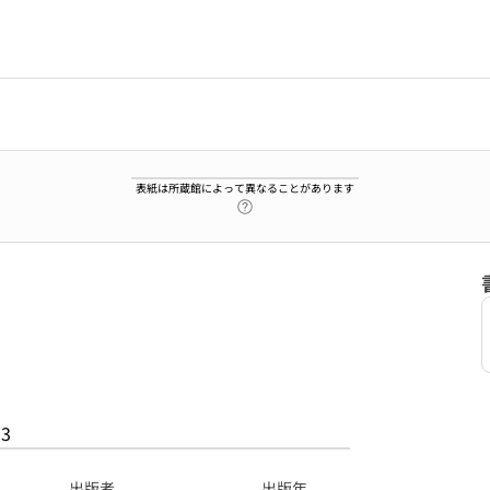
表紙は所蔵館によって異なることがあります
ヘルプページへのリンク
73
出版者
出版年