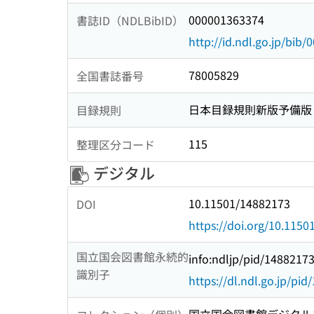
000001363374
書誌ID（NDLBibID）
http://id.ndl.go.jp/bib
78005829
全国書誌番号
日本目録規則新版予備版
目録規則
115
整理区分コード
デジタル
10.11501/14882173
DOI
https://doi.org/10.115
国立国会図書館永続的
info:ndljp/pid/1488217
識別子
https://dl.ndl.go.jp/pi