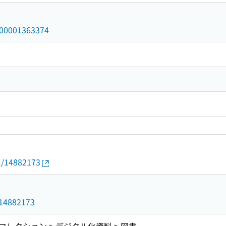
/000001363374
01/14882173
3
d/14882173