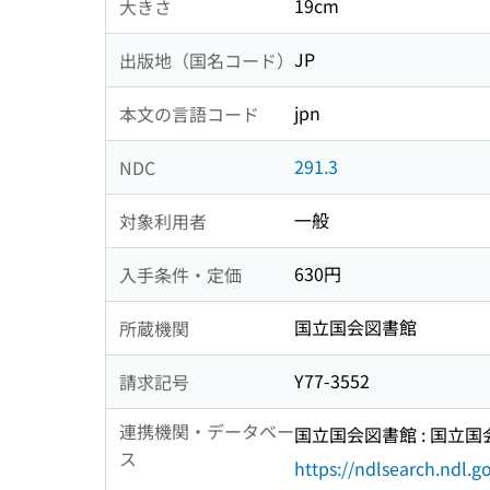
19cm
大きさ
JP
出版地（国名コード）
jpn
本文の言語コード
291.3
NDC
一般
対象利用者
630円
入手条件・定価
国立国会図書館
所蔵機関
Y77-3552
請求記号
連携機関・データベー
国立国会図書館 : 国立
ス
https://ndlsearch.ndl.go