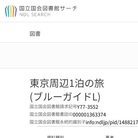
本文へ移動
図書
東京周辺1泊の旅
(ブルーガイドL)
Y77-3552
国立国会図書館請求記号
000001363374
国立国会図書館書誌ID
info:ndljp/pid/148821
国立国会図書館永続的識別子
資料種別
著者