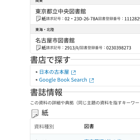
関東
東京都立中央図書館
紙
02・23D-26-78A
111282
請求記号：
図書登録番号：
東海・北陸
名古屋市図書館
紙
2913/ﾛ/
0230398273
請求記号：
図書登録番号：
書店で探す
日本の古本屋
Google Book Search
書誌情報
この資料の詳細や典拠（同じ主題の資料を指すキーワー
紙
図書
資料種別