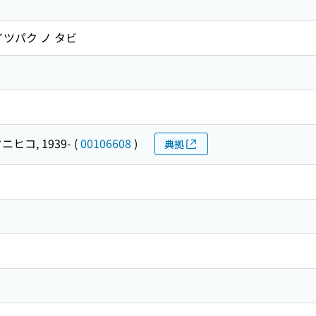
ツパク ノ タビ
ニヒコ, 1939-
(
00106608
)
典拠