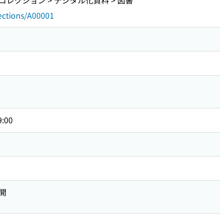
レクション > デジタル化資料 > 図書
lections/A00001
9:00
開