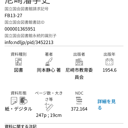
国立国会図書館請求記号
FB13-27
国立国会図書館書誌ID
000001365951
国立国会図書館永続的識別子
info:ndljp/pid/3452213
資料種別
著者
出版者
出版年
図書
岡本静心 著
尼崎市教育委
1954.6
員会
資料形態
ページ数・大き
NDC
さ等
詳細を見
る
紙・デジタル
372.164
247p ; 19cm
資料に関する注記