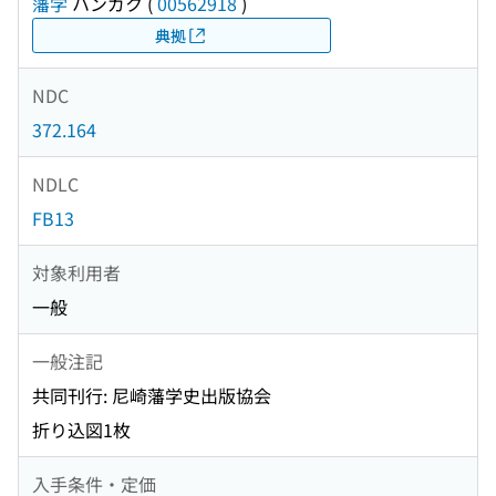
藩学
ハンガク
(
00562918
)
典拠
NDC
372.164
NDLC
FB13
対象利用者
一般
一般注記
共同刊行: 尼崎藩学史出版協会
折り込図1枚
入手条件・定価