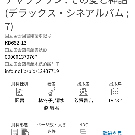
(デラックス・シネアルバム ;
7)
国立国会図書館請求記号
KD682-13
国立国会図書館書誌ID
000001370767
国立国会図書館永続的識別子
info:ndljp/pid/12437719
資料種別
著者
出版者
出版年
図書
林冬子, 清水
芳賀書店
1978.4
馨 編著
資料形態
ページ数・大き
NDC
さ等
詳細を見