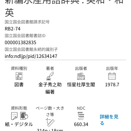
英
国立国会図書館請求記号
RB2-74
国立国会図書館書誌ID
000001382835
国立国会図書館永続的識別子
info:ndljp/pid/12634147
資料種別
著者
出版者
出版年
図書
金子秀之助
恒星社厚生閣
1978.7
編著
資料形態
ページ数・大き
NDC
さ等
詳細を見
る
紙・デジタル
660.34
314p ; 18cm