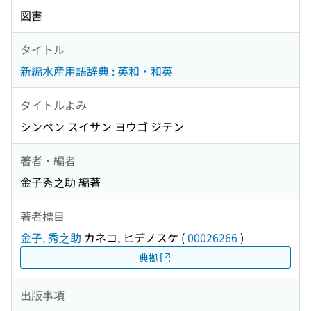
図書
タイトル
新編水産用語辞典 : 英和・和英
タイトルよみ
シンペン スイサン ヨウゴ ジテン
著者・編者
金子秀之助 編著
著者標目
金子, 秀之助
カネコ, ヒデノスケ
(
00026266
)
典拠
出版事項