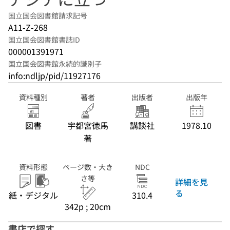
国立国会図書館請求記号
A11-Z-268
国立国会図書館書誌ID
000001391971
国立国会図書館永続的識別子
info:ndljp/pid/11927176
資料種別
著者
出版者
出版年
図書
宇都宮徳馬
講談社
1978.10
著
資料形態
ページ数・大き
NDC
さ等
詳細を見
る
紙・デジタル
310.4
342p ; 20cm
書店で探す