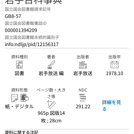
国立国会図書館請求記号
GB8-57
国立国会図書館書誌ID
000001394209
国立国会図書館永続的識別子
info:ndljp/pid/12156317
資料種別
著者
出版者
出版年
図書
岩手放送 編
岩手放送
1978.10
資料形態
ページ数・大き
NDC
さ等
詳細を見
紙・デジタル
291.22
る
965p 図版14
枚 ; 28cm
資料に関する注記