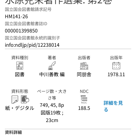
国立国会図書館請求記号
HM141-26
国立国会図書館書誌ID
000001399850
国立国会図書館永続的識別子
info:ndljp/pid/12238014
資料種別
著者
出版者
出版年
図書
中川善教 編
同朋舎
1978.11
資料形態
ページ数・大き
NDC
さ等
詳細を見
749, 45, 8p
紙・デジタル
188.5
る
図版19枚 ;
23cm
資料詳細