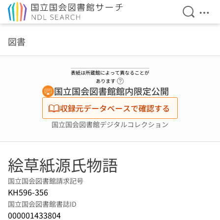
検索を開
メニ
本文へ移動
図書
表紙は所蔵館によって異なることが
ヘルプページへのリンク
あります
国立国会図書館館内限定公開
収録元データベースで確認する
国立国会図書館デジタルコレクション
絵草紙源氏物語
国立国会図書館請求記号
KH596-356
国立国会図書館書誌ID
000001433804