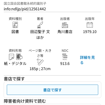
国立国会図書館永続的識別子
info:ndljp/pid/12561442
資料種別
著者
出版者
出版年
図書
田辺聖子 文
角川書店
1979.10
ほか
資料形態
ページ数・大き
NDC
さ等
詳細を見
る
紙・デジタル
913.6
185p ; 27cm
書店で探す
書店で探す
障害者向け資料で読む