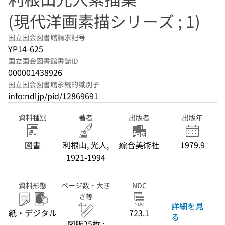
(現代洋画素描シリーズ ; 1)
国立国会図書館請求記号
YP14-625
国立国会図書館書誌ID
000001438926
国立国会図書館永続的識別子
info:ndljp/pid/12869691
資料種別
著者
出版者
出版年
図書
利根山, 光人,
綜合美術社
1979.9
1921-1994
資料形態
ページ数・大き
NDC
さ等
詳細を見
紙・デジタル
723.1
る
図版25枚 ;