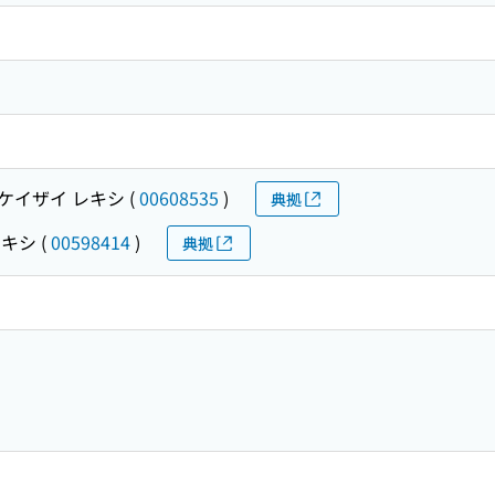
ケイザイ レキシ
(
00608535
)
典拠
レキシ
(
00598414
)
典拠