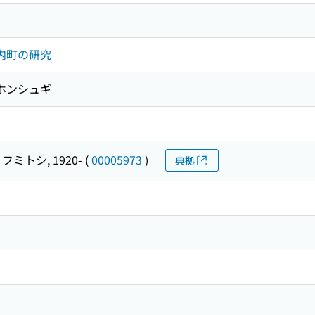
寺内町の研究
シホンシュギ
フミトシ, 1920-
(
00005973
)
典拠