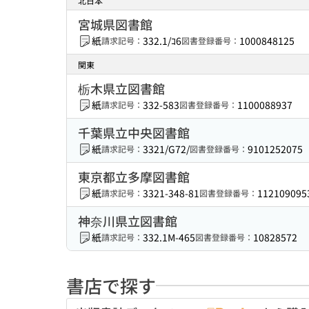
北日本
宮城県図書館
紙
332.1/ｺ6
1000848125
請求記号：
図書登録番号：
関東
栃木県立図書館
紙
332-583
1100088937
請求記号：
図書登録番号：
千葉県立中央図書館
紙
3321/G72/
9101252075
請求記号：
図書登録番号：
東京都立多摩図書館
紙
3321-348-81
112109095
請求記号：
図書登録番号：
神奈川県立図書館
紙
332.1M-465
10828572
請求記号：
図書登録番号：
書店で探す