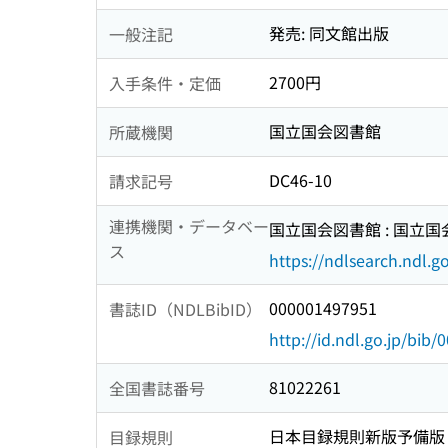
発売: 同文館出版
一般注記
2700円
入手条件・定価
国立国会図書館
所蔵機関
DC46-10
請求記号
連携機関・データベー
国立国会図書館 : 国立
ス
https://ndlsearch.ndl.go
000001497951
書誌ID（NDLBibID）
http://id.ndl.go.jp/bib
81022261
全国書誌番号
日本目録規則新版予備版
目録規則