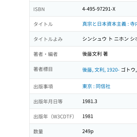
4-495-97291-X
ISBN
真宗と日本資本主義 : 
タイトル
シンシュウ ト ニホン 
タイトルよみ
後藤文利 著
著者・編者
著者標目
後藤, 文利, 1920-
ゴトウ, 
東京 : 同信社
出版事項
1981.3
出版年月日等
1981
出版年（W3CDTF）
249p
数量