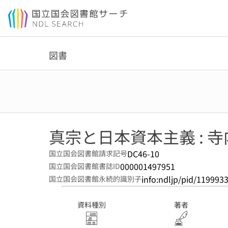
本文へ移動
図書
真宗と日本資本主義 : 
DC46-10
国立国会図書館請求記号
000001497951
国立国会図書館書誌ID
info:ndljp/pid/119993
国立国会図書館永続的識別子
資料種別
著者