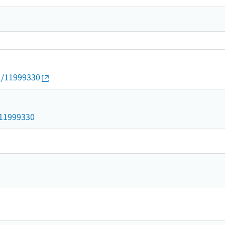
01/11999330
0
d/11999330