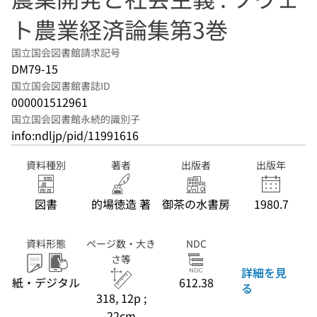
ト農業経済論集第3巻
国立国会図書館請求記号
DM79-15
国立国会図書館書誌ID
000001512961
国立国会図書館永続的識別子
info:ndljp/pid/11991616
資料種別
著者
出版者
出版年
図書
的場徳造 著
御茶の水書房
1980.7
資料形態
ページ数・大き
NDC
さ等
詳細を見
紙・デジタル
612.38
る
318, 12p ;
22cm