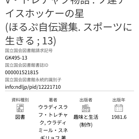
イスホッケーの星
(ほるぷ自伝選集. スポーツに
生きる ; 13)
国立国会図書館請求記号
GK495-13
国立国会図書館書誌ID
000001521815
国立国会図書館永続的識別子
info:ndljp/pid/12221710
資料種別
著者
出版者
出版年
ウラディスラ
フ・トレチャ
図書
趣味と生活
1981.6
ク, ウラディ
(制作)
ミール・スネ
ギリョフ 著