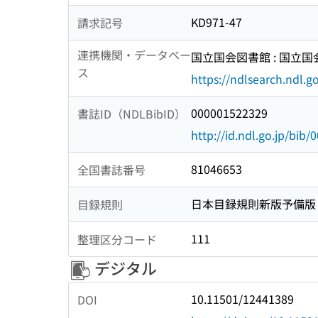
KD971-47
請求記号
連携機関・データベー
国立国会図書館 : 国立
ス
https://ndlsearch.ndl.go
000001522329
書誌ID（NDLBibID）
http://id.ndl.go.jp/bib
81046653
全国書誌番号
日本目録規則新版予備版
目録規則
111
整理区分コード
デジタル
10.11501/12441389
DOI