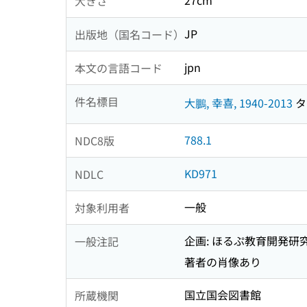
27cm
大きさ
JP
出版地（国名コード）
jpn
本文の言語コード
件名標目
大鵬, 幸喜, 1940-2013
タイ
788.1
NDC8版
KD971
NDLC
一般
対象利用者
企画: ほるぷ教育開発研究
一般注記
著者の肖像あり
国立国会図書館
所蔵機関