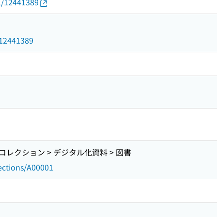
01/12441389
9
d/12441389
レクション > デジタル化資料 > 図書
lections/A00001