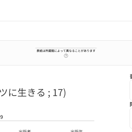
表紙は所蔵館によって異なることがあります
ヘルプページへのリンク
に生きる ; 17)
89
出版者
出版年