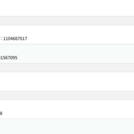
1104667017
：
01567095
8