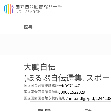
本文へ移動
図書
大鵬自伝
(ほるぷ自伝選集. スポーツ
KD971-47
国立国会図書館請求記号
000001522329
国立国会図書館書誌ID
info:ndljp/pid/124413
国立国会図書館永続的識別子
資料種別
著者