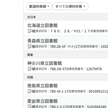
北日本
北海道立図書館
紙
７８０．２８／ＨＯ／１７
請求記号：
図書登録番号
青森県立図書館
紙
780.28-ｽﾎﾟ-ﾂﾆｲ-(17)
102
請求記号：
図書登録番号：
関東
神奈川県立図書館
紙
788.1N-37
12679478
請求記号：
図書登録番号：
四国
徳島県立図書館
紙
780-ｽﾎ-1-17
0010091212
請求記号：
図書登録番号：
愛媛県立図書館
紙
780.2-3-17
5101664240
請求記号：
図書登録番号：