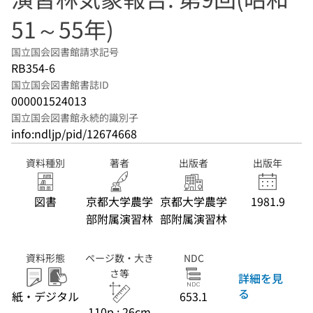
51～55年)
国立国会図書館請求記号
RB354-6
国立国会図書館書誌ID
000001524013
国立国会図書館永続的識別子
info:ndljp/pid/12674668
資料種別
著者
出版者
出版年
図書
京都大学農学
京都大学農学
1981.9
部附属演習林
部附属演習林
資料形態
ページ数・大き
NDC
さ等
詳細を見
る
紙・デジタル
653.1
110p ; 26cm