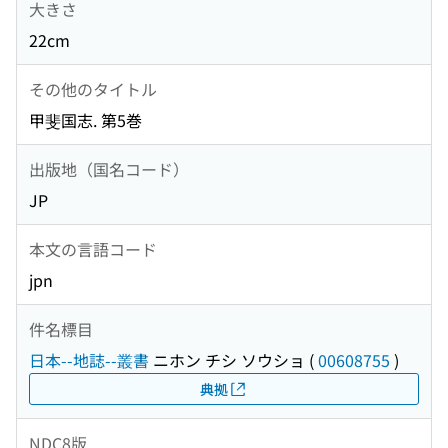
大きさ
22cm
その他のタイトル
甲斐国志. 第5巻
出版地（国名コード）
JP
本文の言語コード
jpn
件名標目
日本--地誌--叢書
ニホン チシ ソウショ
(
00608755
)
典拠
NDC8版