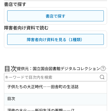
書店で探す
書店で探す
障害者向け資料で読む
障害者向け資料を見る（1種類）
目次
提供元：国立国会図書館デジタルコレクション
ヘル
キー
子供たちの大正時代――田舎町の生活誌
目次
深夜の大火――新旧生活の画期――/7