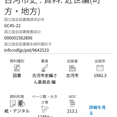
方・地方)
国立国会図書館請求記号
GC45-22
国立国会図書館書誌ID
000001562806
国立国会図書館永続的識別子
info:ndljp/pid/9642533
資料種別
著者
出版者
出版年
図書
古河市史編さ
古河市
1982.3
ん委員会 編
資料形態
ページ数・大き
NDC
さ等
詳細を見
紙・デジタル
213.1
る
1185p ;