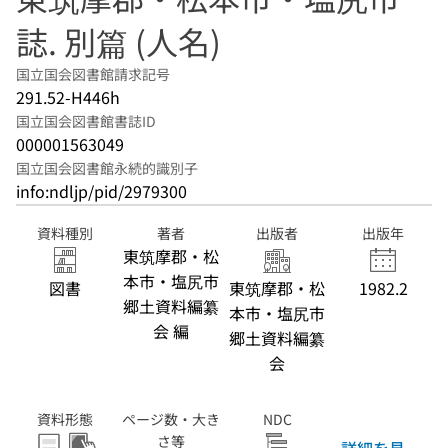
誌. 別篇 (人名)
国立国会図書館請求記号
291.52-H446h
国立国会図書館書誌ID
000001563049
国立国会図書館永続的識別子
info:ndljp/pid/2979300
資料種別
著者
出版者
出版年
東筑摩郡・松
本市・塩尻市
図書
東筑摩郡・松
1982.2
郷土資料編纂
本市・塩尻市
会 編
郷土資料編纂
会
資料形態
ページ数・大き
NDC
さ等
詳細を見