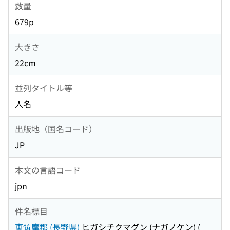
数量
679p
大きさ
22cm
並列タイトル等
人名
出版地（国名コード）
JP
本文の言語コード
jpn
件名標目
東筑摩郡 (長野県)
ヒガシチクマグン (ナガノケン)
(