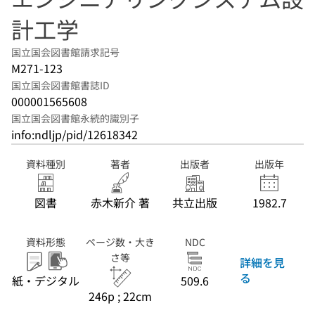
計工学
国立国会図書館請求記号
M271-123
国立国会図書館書誌ID
000001565608
国立国会図書館永続的識別子
info:ndljp/pid/12618342
資料種別
著者
出版者
出版年
図書
赤木新介 著
共立出版
1982.7
資料形態
ページ数・大き
NDC
さ等
詳細を見
る
紙・デジタル
509.6
246p ; 22cm