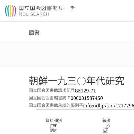
本文へ移動
図書
朝鮮一九三〇年代研究
GE129-71
国立国会図書館請求記号
000001587450
国立国会図書館書誌ID
info:ndljp/pid/121729
国立国会図書館永続的識別子
資料種別
著者