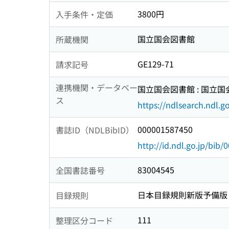
3800円
入手条件・定価
国立国会図書館
所蔵機関
GE129-71
請求記号
連携機関・データベー
国立国会図書館 : 国立
ス
https://ndlsearch.ndl.go
000001587450
書誌ID（NDLBibID）
http://id.ndl.go.jp/bib
83004545
全国書誌番号
日本目録規則新版予備版
目録規則
111
整理区分コード