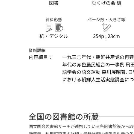
図書
むくげの会 編
資料形態
ページ数・大きさ等
紙・デジタル
254p ; 23cm
資料詳細
内容細目：
一九三〇年代・朝鮮共産党の再建運
年代の赤色農民組合の一事例 飛田
語学会の語文運動 森川展昭著. 
における朝鮮人生活実態調査について
全国の図書館の所蔵
国立国会図書館サーチが連携している各図書館等から取
所蔵館、利用可否等の詳細・最新状況は情報提供元の各