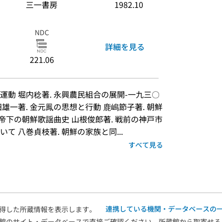
三一書房
1982.10
NDC
詳細を見る
221.06
動 堀内稔著. 永興農民組合の展開-一九三〇
雄一著. 金元鳳の思想と行動 鹿嶋節子著. 朝鮮
日帝下の朝鮮歌謡曲史 山根俊郎著. 戦前の神戸市
 八巻貞枝著. 朝鮮の家族と同...
すべて見る
連携している機関・データベースの
得した所蔵情報を表示します。
館のサイト・データベースで直接ご確認ください。所蔵館から取寄せる