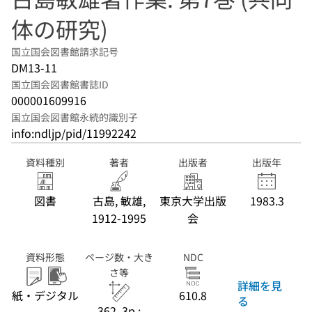
体の研究)
国立国会図書館請求記号
DM13-11
国立国会図書館書誌ID
000001609916
国立国会図書館永続的識別子
info:ndljp/pid/11992242
資料種別
著者
出版者
出版年
図書
古島, 敏雄,
東京大学出版
1983.3
1912-1995
会
資料形態
ページ数・大き
NDC
さ等
詳細を見
紙・デジタル
610.8
る
362, 3p ;