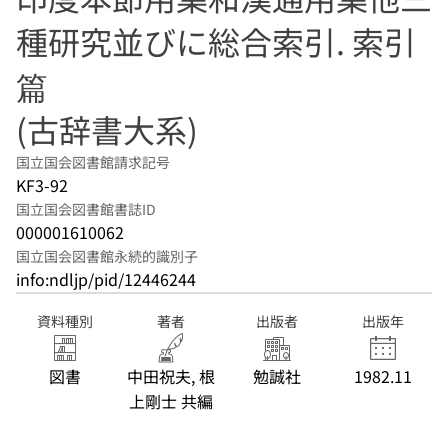
種研究並びに総合索引. 索引
篇
(古辞書大系)
国立国会図書館請求記号
KF3-92
国立国会図書館書誌ID
000001610062
国立国会図書館永続的識別子
info:ndljp/pid/12446244
資料種別
著者
出版者
出版年
図書
中田祝夫, 根
勉誠社
1982.11
上剛士 共編