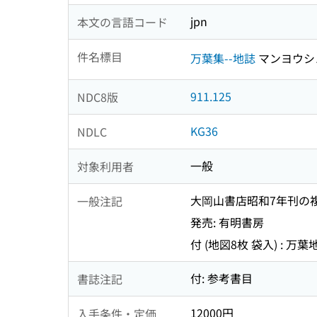
jpn
本文の言語コード
件名標目
万葉集--地誌
マンヨウシ
911.125
NDC8版
KG36
NDLC
一般
対象利用者
大岡山書店昭和7年刊の
一般注記
発売: 有明書房
付 (地図8枚 袋入) : 万葉
付: 参考書目
書誌注記
12000円
入手条件・定価