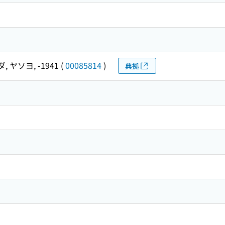
, ヤソヨ, -1941
(
00085814
)
典拠