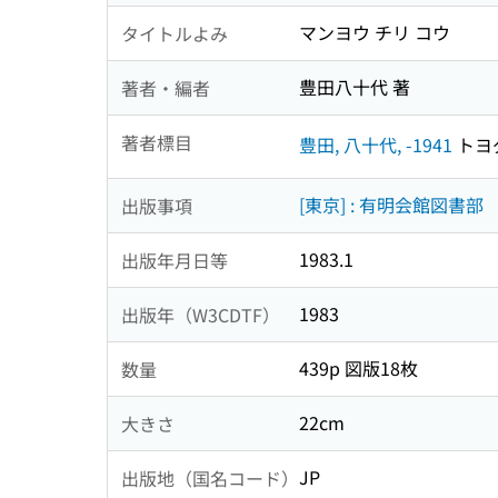
マンヨウ チリ コウ
タイトルよみ
豊田八十代 著
著者・編者
著者標目
豊田, 八十代, -1941
トヨダ
[東京] : 有明会館図書部
出版事項
1983.1
出版年月日等
1983
出版年（W3CDTF）
439p 図版18枚
数量
22cm
大きさ
JP
出版地（国名コード）