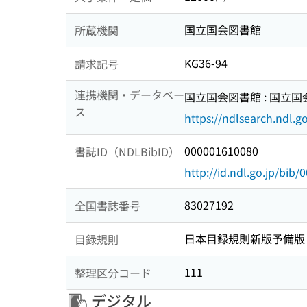
国立国会図書館
所蔵機関
KG36-94
請求記号
連携機関・データベー
国立国会図書館 : 国立
ス
https://ndlsearch.ndl.go
000001610080
書誌ID（NDLBibID）
http://id.ndl.go.jp/bib
83027192
全国書誌番号
日本目録規則新版予備版
目録規則
111
整理区分コード
デジタル