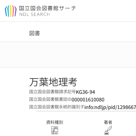
本文へ移動
図書
万葉地理考
KG36-94
国立国会図書館請求記号
000001610080
国立国会図書館書誌ID
info:ndljp/pid/129866
国立国会図書館永続的識別子
資料種別
著者