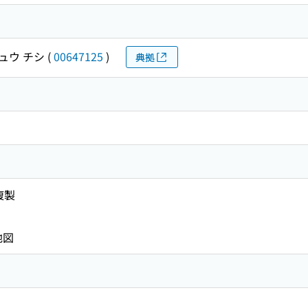
ュウ チシ
(
00647125
)
典拠
複製
地図