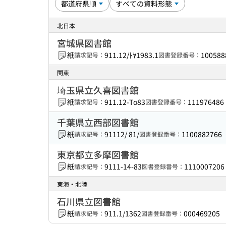
北日本
宮城県図書館
紙
911.12/ﾄﾔ1983.1
100588
請求記号：
図書登録番号：
関東
埼玉県立久喜図書館
紙
911.12-To83
111976486
請求記号：
図書登録番号：
千葉県立西部図書館
紙
91112/ 81/
1100882766
請求記号：
図書登録番号：
東京都立多摩図書館
紙
9111-14-83
1110007206
請求記号：
図書登録番号：
東海・北陸
石川県立図書館
紙
911.1/1362
000469205
請求記号：
図書登録番号：