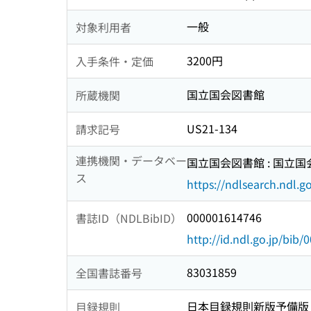
一般
対象利用者
3200円
入手条件・定価
国立国会図書館
所蔵機関
US21-134
請求記号
連携機関・データベー
国立国会図書館 : 国立
ス
https://ndlsearch.ndl.go
000001614746
書誌ID（NDLBibID）
http://id.ndl.go.jp/bib
83031859
全国書誌番号
日本目録規則新版予備版
目録規則