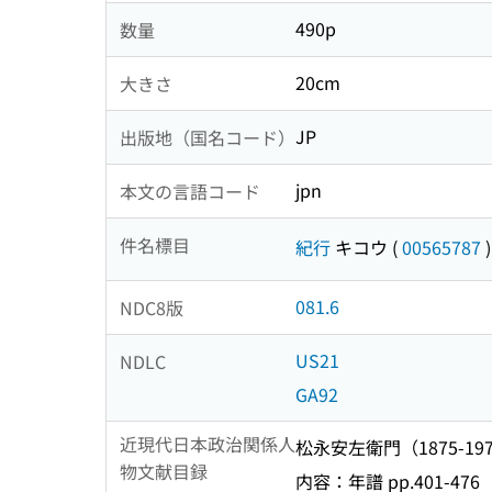
490p
数量
20cm
大きさ
JP
出版地（国名コード）
jpn
本文の言語コード
件名標目
紀行
キコウ
(
00565787
)
081.6
NDC8版
US21
NDLC
GA92
近現代日本政治関係人
松永安左衛門（1875-1
物文献目録
内容：年譜 pp.401-476