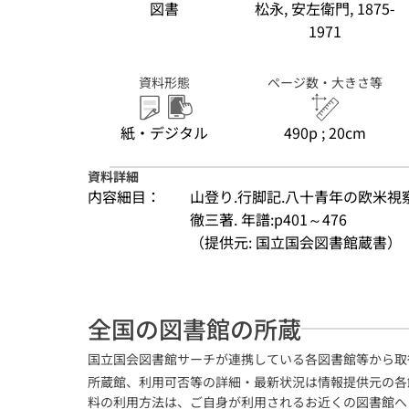
図書
松永, 安左衛門, 1875-
1971
資料形態
ページ数・大きさ等
紙・デジタル
490p ; 20cm
資料詳細
内容細目：
山登り.行脚記.八十青年の欧米視察
徹三著. 年譜:p401～476
（提供元: 国立国会図書館蔵書）
全国の図書館の所蔵
国立国会図書館サーチが連携している各図書館等から取
所蔵館、利用可否等の詳細・最新状況は情報提供元の各
料の利用方法は、ご自身が利用されるお近くの図書館