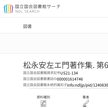
本文へ移動
図書
松永安左エ門著作集. 第
US21-134
国立国会図書館請求記号
000001614746
国立国会図書館書誌ID
info:ndljp/pid/124083
国立国会図書館永続的識別子
資料種別
著者