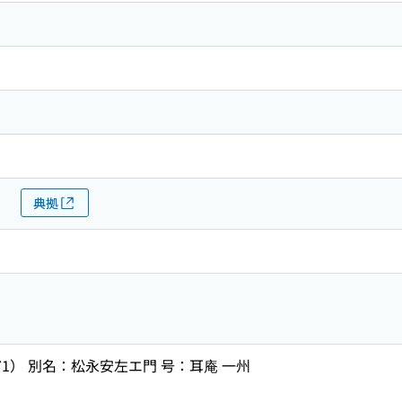
典拠
971） 別名：松永安左エ門 号：耳庵 一州