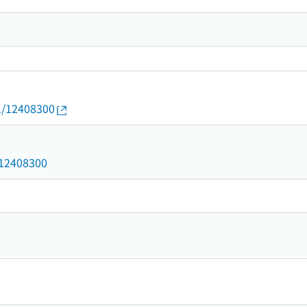
01/12408300
0
d/12408300