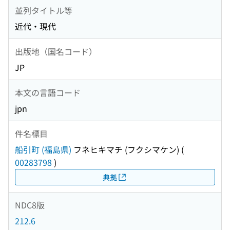
並列タイトル等
近代・現代
出版地（国名コード）
JP
本文の言語コード
jpn
件名標目
船引町 (福島県)
フネヒキマチ (フクシマケン)
(
00283798
)
典拠
NDC8版
212.6