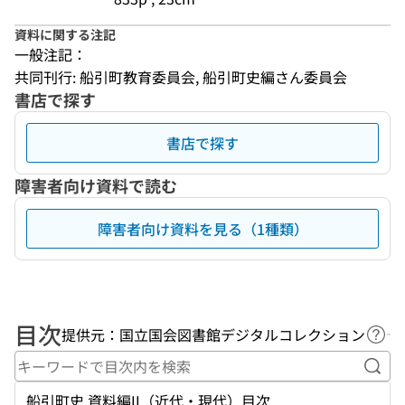
資料に関する注記
一般注記：
共同刊行: 船引町教育委員会, 船引町史編さん委員会
書店で探す
書店で探す
障害者向け資料で読む
障害者向け資料を見る（1種類）
目次
提供元：国立国会図書館デジタルコレクション
ヘル
キー
船引町史 資料編II（近代・現代）目次