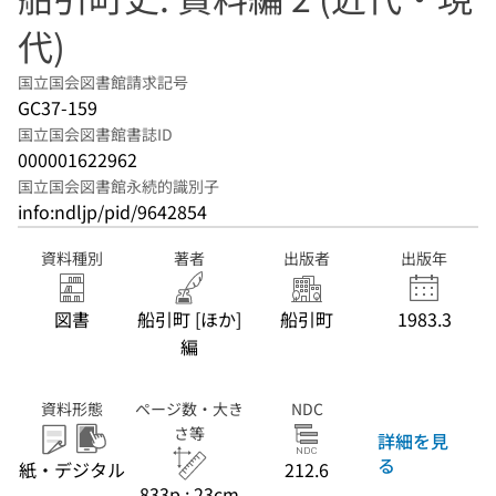
代)
国立国会図書館請求記号
GC37-159
国立国会図書館書誌ID
000001622962
国立国会図書館永続的識別子
info:ndljp/pid/9642854
資料種別
著者
出版者
出版年
図書
船引町 [ほか]
船引町
1983.3
編
資料形態
ページ数・大き
NDC
さ等
詳細を見
る
紙・デジタル
212.6
833p ; 23cm