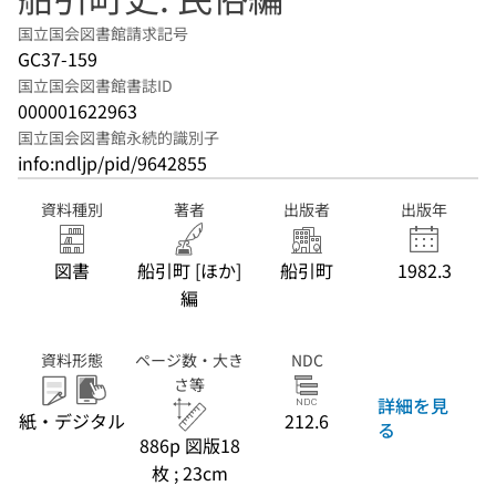
国立国会図書館請求記号
GC37-159
国立国会図書館書誌ID
000001622963
国立国会図書館永続的識別子
info:ndljp/pid/9642855
資料種別
著者
出版者
出版年
図書
船引町 [ほか]
船引町
1982.3
編
資料形態
ページ数・大き
NDC
さ等
詳細を見
紙・デジタル
212.6
る
886p 図版18
枚 ; 23cm