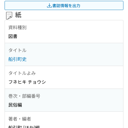
書誌情報を出力
紙
資料種別
図書
タイトル
船引町史
タイトルよみ
フネヒキ チョウシ
巻次・部編番号
民俗編
著者・編者
船引町 [ほか]編