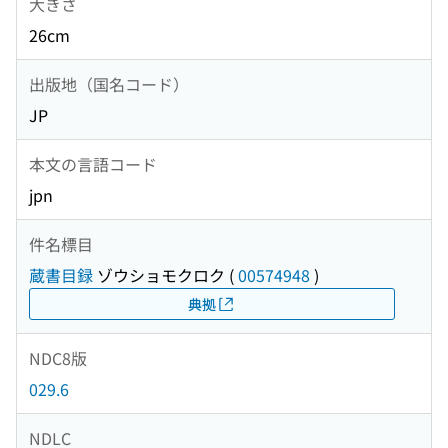
大きさ
26cm
出版地（国名コード）
JP
本文の言語コード
jpn
件名標目
蔵書目録
ゾウショモクロク
(
00574948
)
典拠
NDC8版
029.6
NDLC