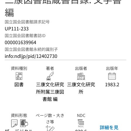
編
国立国会図書館請求記号
UP111-233
国立国会図書館書誌ID
000001639964
国立国会図書館永続的識別子
info:ndljp/pid/12402730
資料種別
著者
出版者
出版年
図書
三康文化研究
三康文化研究
1983.2
所附属三康図
所
書館 編
資料形態
ページ数・大き
NDC
さ等
詳細を見