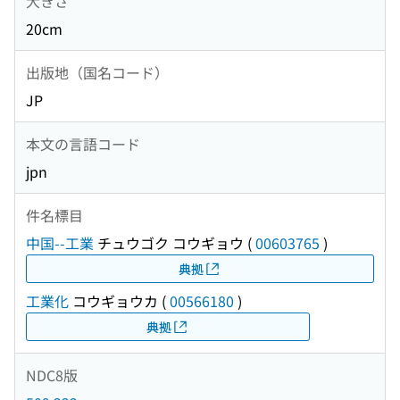
大きさ
20cm
出版地（国名コード）
JP
本文の言語コード
jpn
件名標目
中国--工業
チュウゴク コウギョウ
(
00603765
)
典拠
工業化
コウギョウカ
(
00566180
)
典拠
NDC8版