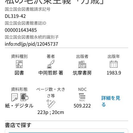
国立国会図書館請求記号
DL319-42
国立国会図書館書誌ID
000001643485
国立国会図書館永続的識別子
info:ndljp/pid/12045737
資料種別
著者
出版者
出版年
図書
中岡哲郎 著
筑摩書房
1983.9
資料形態
ページ数・大き
NDC
さ等
詳細を見
る
紙・デジタル
509.222
223p ; 20cm
書店で探す