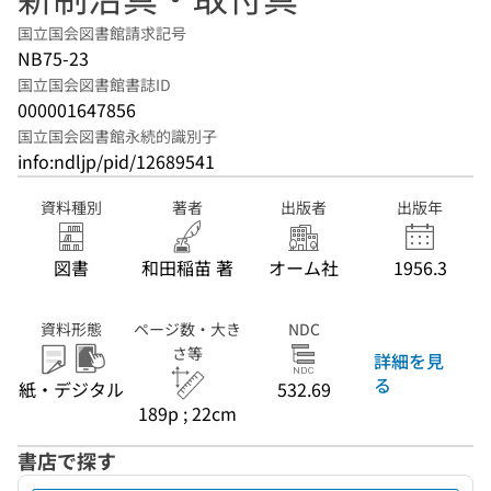
国立国会図書館請求記号
NB75-23
国立国会図書館書誌ID
000001647856
国立国会図書館永続的識別子
info:ndljp/pid/12689541
資料種別
著者
出版者
出版年
図書
和田稲苗 著
オーム社
1956.3
資料形態
ページ数・大き
NDC
さ等
詳細を見
る
紙・デジタル
532.69
189p ; 22cm
書店で探す