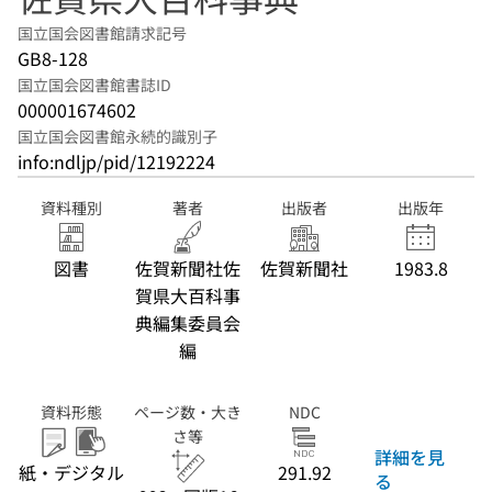
国立国会図書館請求記号
GB8-128
国立国会図書館書誌ID
000001674602
国立国会図書館永続的識別子
info:ndljp/pid/12192224
資料種別
著者
出版者
出版年
図書
佐賀新聞社佐
佐賀新聞社
1983.8
賀県大百科事
典編集委員会
編
資料形態
ページ数・大き
NDC
さ等
詳細を見
紙・デジタル
291.92
る