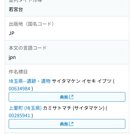
若宮台
出版地（国名コード）
JP
本文の言語コード
jpn
件名標目
埼玉県--遺跡・遺物
サイタマケン イセキ イブツ
(
00634984
)
典拠
上里町 (埼玉県)
カミサトマチ (サイタマケン)
(
00285941
)
典拠