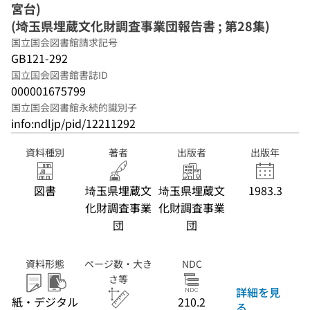
宮台)
(埼玉県埋蔵文化財調査事業団報告書 ; 第28集)
国立国会図書館請求記号
GB121-292
国立国会図書館書誌ID
000001675799
国立国会図書館永続的識別子
info:ndljp/pid/12211292
資料種別
著者
出版者
出版年
図書
埼玉県埋蔵文
埼玉県埋蔵文
1983.3
化財調査事業
化財調査事業
団
団
資料形態
ページ数・大き
NDC
さ等
詳細を見
紙・デジタル
210.2
る